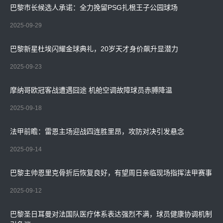
巴黎市长候选人承诺：全力挽留PSG扎根王子公园球场
2025-09-29
巴黎新星杜埃闪耀金球典礼，20岁天才身价飙升显潜力
2025-09-23
摩纳哥欧冠客战遭遇囧途 机舱空调故障球员赤膊降温
2025-09-18
法甲前瞻：雷恩主场迎战四连胜里昂，攻防对决引发悬念
2025-09-14
巴黎主帅恩里克骨折后恢复良好，有望周日亲临现场指挥法甲赛事
2025-09-12
巴黎圣日耳曼对法国队医疗体系表达强烈不满，球员健康协调机制