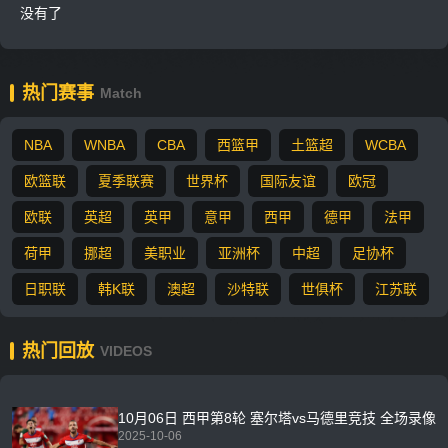
没有了
热门赛事
Match
NBA
WNBA
CBA
西篮甲
土篮超
WCBA
欧篮联
夏季联赛
世界杯
国际友谊
欧冠
欧联
英超
英甲
意甲
西甲
德甲
法甲
荷甲
挪超
美职业
亚洲杯
中超
足协杯
日职联
韩K联
澳超
沙特联
世俱杯
江苏联
热门回放
VIDEOS
10月06日 西甲第8轮 塞尔塔vs马德里竞技 全场录像
2025-10-06