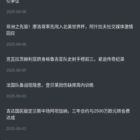
引争议
2025-09-08
非洲之先驱！摩洛哥率先闯入北美世界杯，阿什拉夫社交媒体激情
回应
2025-09-06
克瓦拉茨赫利亚跻身格鲁吉亚队史射手榜前三，紧追传奇纪录
2025-09-05
法国队备战现隐患，登贝莱因伤缺席周内训练
2025-09-03
吉达国民敲定兰斯中场阿坦加纳，三年合约与2500万欧元转会费
达成
2025-09-01