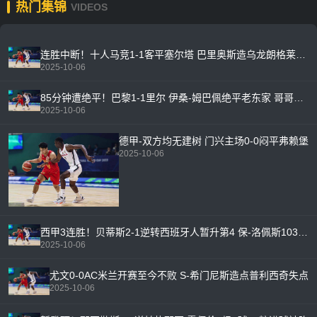
热门集锦
VIDEOS
连胜中断！十人马竞1-1客平塞尔塔 巴里奥斯造乌龙朗格莱染红
2025-10-06
85分钟遭绝平！巴黎1-1里尔 伊桑-姆巴佩绝平老东家 哥哥现场观战
2025-10-06
德甲-双方均无建树 门兴主场0-0闷平弗赖堡
2025-10-06
西甲3连胜！贝蒂斯2-1逆转西班牙人暂升第4 保-洛佩斯103分钟扑点
2025-10-06
尤文0-0AC米兰开赛至今不败 S-希门尼斯造点普利西奇失点
2025-10-06