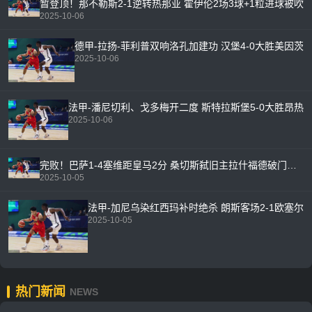
暂登顶！那不勒斯2-1逆转热那亚 霍伊伦2场3球+1粒进球被吹
2025-10-06
德甲-拉扬-菲利普双响洛孔加建功 汉堡4-0大胜美因茨
2025-10-06
法甲-潘尼切利、戈多梅开二度 斯特拉斯堡5-0大胜昂热
2025-10-06
完败！巴萨1-4塞维距皇马2分 桑切斯弑旧主拉什福德破门莱万失点
2025-10-05
法甲-加尼乌染红西玛补时绝杀 朗斯客场2-1欧塞尔
2025-10-05
热门新闻
NEWS