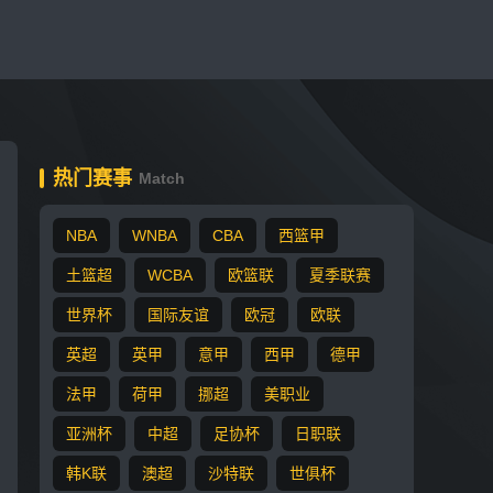
热门赛事
Match
NBA
WNBA
CBA
西篮甲
土篮超
WCBA
欧篮联
夏季联赛
世界杯
国际友谊
欧冠
欧联
英超
英甲
意甲
西甲
德甲
法甲
荷甲
挪超
美职业
亚洲杯
中超
足协杯
日职联
韩K联
澳超
沙特联
世俱杯