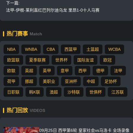
下一篇:
法甲-伊根-莱利直红巴列尔迪乌龙 里昂1-0十人马赛
热门赛事
Match
NBA
WNBA
CBA
西篮甲
土篮超
WCBA
欧篮联
夏季联赛
世界杯
国际友谊
欧冠
欧联
英超
英甲
意甲
西甲
德甲
法甲
荷甲
挪超
美职业
亚洲杯
中超
足协杯
日职联
韩K联
澳超
沙特联
世俱杯
江苏联
热门回放
VIDEOS
09月25日 西甲第6轮 皇家社会vs马洛卡 全场录像