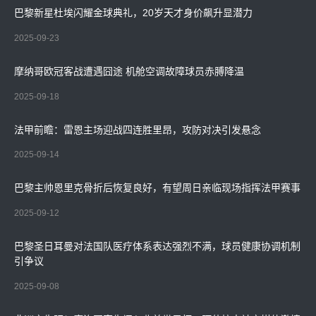
巴黎新星杜埃闪耀金球典礼，20岁天才身价飙升显潜力
2025-09-23
摩纳哥欧冠客战遭遇囧途 机舱空调故障球员赤膊降温
2025-09-18
法甲前瞻：雷恩主场迎战四连胜里昂，攻防对决引发悬念
2025-09-14
巴黎主帅恩里克骨折后恢复良好，有望周日亲临现场指挥法甲赛事
2025-09-12
巴黎圣日耳曼对法国队医疗体系表达强烈不满，球员健康协调机制
引争议
2025-09-08