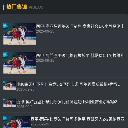
热门集锦
VIDEOS
西甲-奥亚萨瓦尔破门制胜 皇家社会1-0小胜马洛卡
2025-09-25
西甲-阿兰巴里破门格瓦拉扳平 赫塔费1-1阿拉维斯
2025-09-25
小蜘蛛天神下凡！马竞3-2巴列卡诺 阿尔瓦雷斯戴帽+世界波绝杀
2025-09-25
西甲-奥卢瓦塞伊破门所罗门替补建功 比利亚雷亚尔客场2-1塞维利亚
2025-09-24
西甲-雨果-杜罗破门普阿多绝平 西班牙人2-2瓦伦西亚
2025-09-24