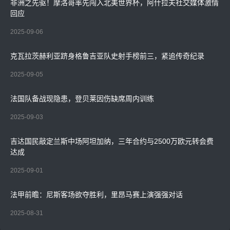
非洲之先驱！摩洛哥率先闯入北美世界杯，阿什拉夫社交媒体激情
回应
2025-09-06
克瓦拉茨赫利亚跻身格鲁吉亚队史射手榜前三，紧追传奇纪录
2025-09-05
法国队备战现隐患，登贝莱因伤缺席周内训练
2025-09-03
吉达国民敲定兰斯中场阿坦加纳，三年合约与2500万欧元转会费
达成
2025-09-01
法甲前瞻：尼斯客场欲夺胜利，里昂马赛上演强强对话
2025-08-31