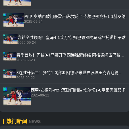
西甲-奥纳西破门豪雷吉萨尔扳平 毕尔巴鄂竞技1-1赫罗纳
2025-09-24
六轮全胜领跑！皇马4-1莱万特 姆巴佩双响马斯坦托诺处子球
2025-09-24
赛季首败！巴黎0-1马赛开季四连胜遭终结 阿格德闪击巴黎多人缺阵
2025-09-23
3连胜升第二！多特1-0狼堡 阿德耶米世界波埃里克森迎德甲首秀
2025-09-22
西甲-安德烈-席尔瓦破门制胜 埃尔切1-0皇家奥维耶多
2025-09-22
热门新闻
NEWS